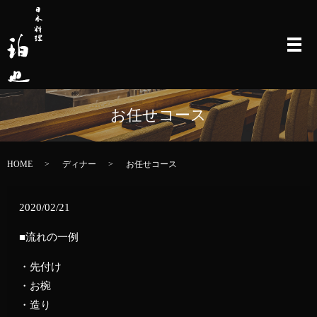
メ
お任せコース
HOME
ディナー
お任せコース
2020/02/21
■流れの一例
・先付け
・お椀
・造り