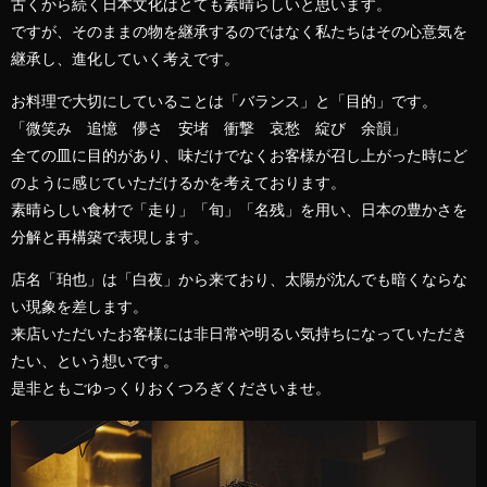
古くから続く日本文化はとても素晴らしいと思います。
ですが、そのままの物を継承するのではなく私たちはその心意気を
継承し、進化していく考えです。
お料理で大切にしていることは「バランス」と「目的」です。
「微笑み 追憶 儚さ 安堵 衝撃 哀愁 綻び 余韻」
全ての皿に目的があり、味だけでなくお客様が召し上がった時にど
のように感じていただけるかを考えております。
素晴らしい食材で「走り」「旬」「名残」を用い、日本の豊かさを
分解と再構築で表現します。
店名「珀也」は「白夜」から来ており、太陽が沈んでも暗くならな
い現象を差します。
来店いただいたお客様には非日常や明るい気持ちになっていただき
たい、という想いです。
是非ともごゆっくりおくつろぎくださいませ。